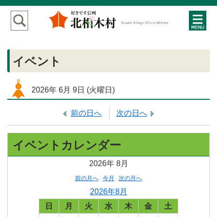
イベント
2026年
6月
9日
(火
曜日
)
前の日へ
次の日へ
イベントカレンダー
2026年
8月
前の月へ
今月
次の月へ
2026年8月
日
月
火
水
木
金
土