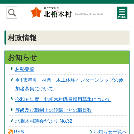
村政情報
お知らせ
村勢要覧
令和8年度 林業・木工体験インターンシップの参
加者募集について
令和９年度 北相木村職員採用募集について
等級及び職制上の段階ごとの職員数
北相木村議会だより No.32
RSS
お知らせ一覧へ