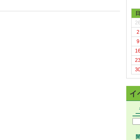
予防接種
食育
2
2
9
1
2
3
イ