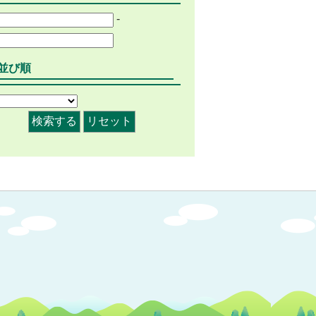
-
並び順