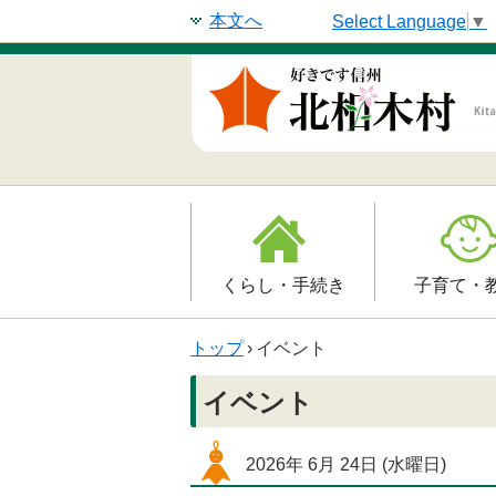
本文へ
Select Language
▼
くらし・手続き
子育て・
戸籍・印鑑登録・住民
子育て支援
トップ
›
イベント
登録
母子の健康・
イベント
防災情報
保育園
年金・保険
2026年
6月
24日
(水
曜日
)
小学校