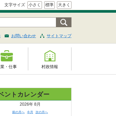
文字サイズ
小さく
標準
大きく
内
お問い合わせ
サイトマップ
産業・仕事
村政情報
援
村の概要
証明・法令・規
組織案内
ベントカレンダー
村長の部屋
2026年
8月
契約
施策・計画
前の月へ
今月
次の月へ