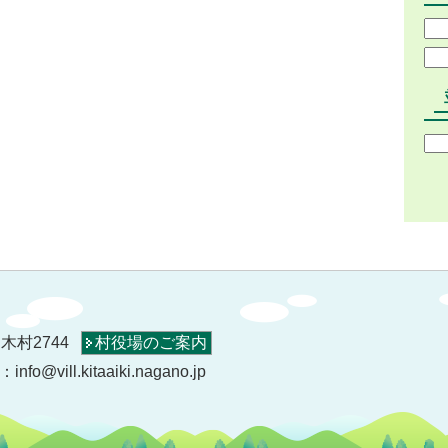
木村2744
村役場のご案内
o@vill.kitaaiki.nagano.jp