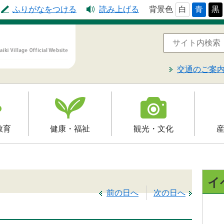
ふりがなをつける
読み上げる
背景色
白
青
黒
交通のご案
教育
健康・福祉
観光・文化
高齢者福祉
観光
就労支
予防接種
介護保険
文化財
届出・
イ
制
障害福祉
レジャー・スポーツ
前の日へ
次の日へ
入札・
保健・健康・医療