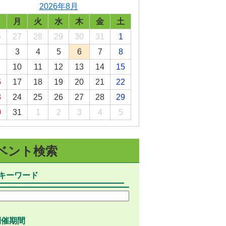
2026年8月
選挙
日
月
火
水
木
金
土
統計・人口
6
27
28
29
30
31
1
3
4
5
6
7
8
広報きたあいき
10
11
12
13
14
15
村議会
6
17
18
19
20
21
22
3
24
25
26
27
28
29
0
31
1
2
3
4
5
ベント検索
キーワード
開催期間