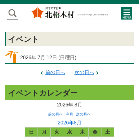
イベント
2026年
7月
12日
(日
曜日
)
前の日へ
次の日へ
イベントカレンダー
2026年
8月
前の月へ
今月
次の月へ
2026年8月
日
月
火
水
木
金
土