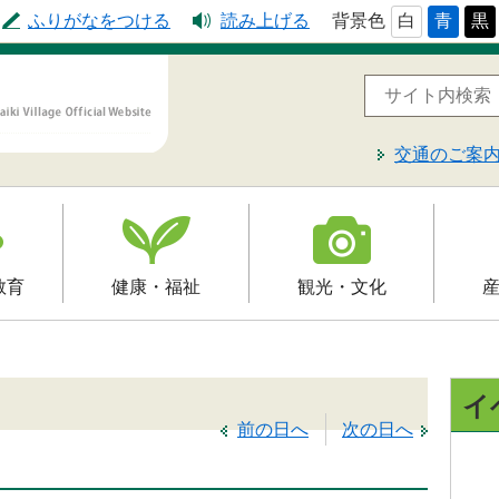
ふりがなをつける
読み上げる
背景色
白
青
黒
交通のご案
教育
健康・福祉
観光・文化
高齢者福祉
観光
就労支
予防接種
介護保険
文化財
届出・
イ
制
障害福祉
レジャー・スポーツ
前の日へ
次の日へ
入札・
保健・健康・医療