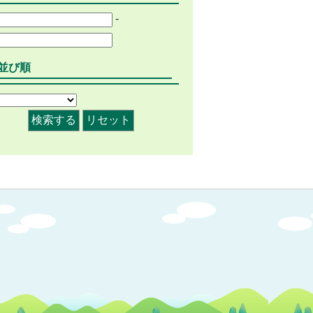
-
並び順