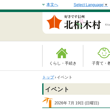
本文へ
Select Language
▼
くらし・手続き
子育て・
戸籍・印鑑登録・住民
子育て支援
トップ
›
イベント
登録
母子の健康・
イベント
防災情報
保育園
年金・保険
2026年
7月
19日
(日
曜日
)
小学校