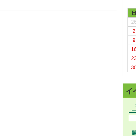
予防接種
食育
2
2
9
1
2
3
イ