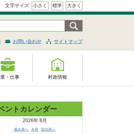
文字サイズ
小さく
標準
大きく
内
お問い合わせ
サイトマップ
産業・仕事
村政情報
援
村の概要
証明・法令・規
組織案内
ベントカレンダー
村長の部屋
2026年
8月
契約
施策・計画
前の月へ
今月
次の月へ