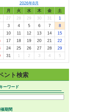
2026年8月
選挙
日
月
火
水
木
金
土
統計・人口
6
27
28
29
30
31
1
3
4
5
6
7
8
広報きたあいき
10
11
12
13
14
15
村議会
6
17
18
19
20
21
22
3
24
25
26
27
28
29
0
31
1
2
3
4
5
ベント検索
キーワード
開催期間