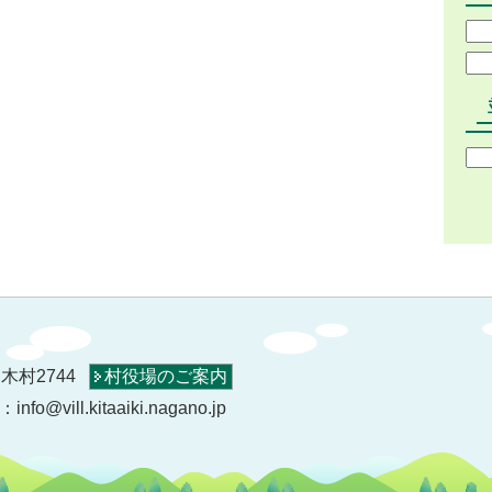
木村2744
村役場のご案内
o@vill.kitaaiki.nagano.jp