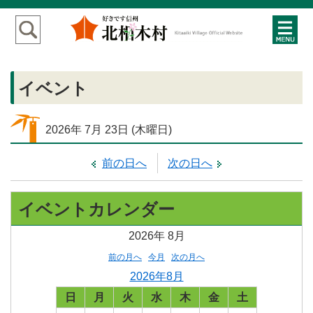
イベント
2026年
7月
23日
(木
曜日
)
前の日へ
次の日へ
イベントカレンダー
2026年
8月
前の月へ
今月
次の月へ
2026年8月
日
月
火
水
木
金
土