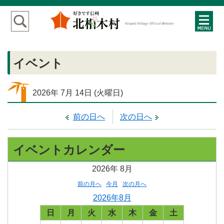
イベント
2026年
7月
14日
(火
曜日
)
前の日へ
次の日へ
イベントカレンダー
2026年
8月
前の月へ
今月
次の月へ
2026年8月
日
月
火
水
木
金
土