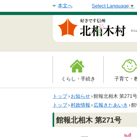
本文へ
Select Language
▼
くらし・手続き
子育て・
戸籍・印鑑登録・住民
子育て支援
トップ
›
お知らせ
›
館報北相木 第271
登録
母子の健康・
トップ
›
村政情報
›
広報きたあいき
›
館
防災情報
保育園
館報北相木 第271号
年金・保険
小学校