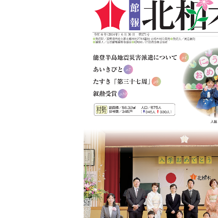
税金
生涯学習
ごみ・リサイクル
教育委員会
北相木村営バス
公民館
交通安全・防犯
施設
移住
助成・支援制度