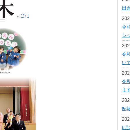
予防接種
田
20
食育
令
シ
20
令
い
20
令
ま
20
館報
20
6月