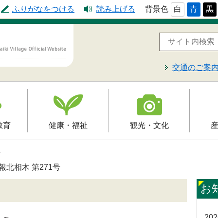
ふりがなをつける
読み上げる
背景色
白
青
黒
交通のご案
教育
健康・福祉
観光・文化
高齢者福祉
観光
就労支
号
予防接種
介護保険
文化財
届出・
報北相木 第271号
制
障害福祉
レジャー・スポーツ
お
入札・
保健・健康・医療
20