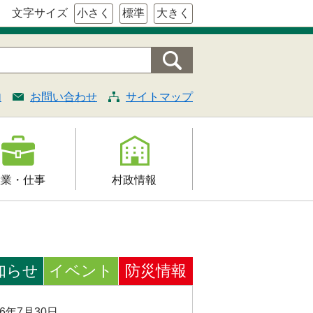
文字サイズ
小さく
標準
大きく
内
お問い合わせ
サイトマップ
産業・仕事
村政情報
援
村の概要
証明・法令・規
組織案内
知らせ
イベント
村長の部屋
防災情報
契約
施策・計画
26年7月30日