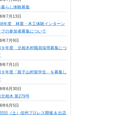
選挙
舎暮らし体験募集
26年7月13日
統計・人口
和8年度 林業・木工体験インターン
広報きたあいき
ップの参加者募集について
村議会
26年7月9日
和９年度 北相木村職員採用募集につ
て
26年7月1日
和９年度「親子山村留学生」を募集し
す
26年6月30日
北相木 第279号
26年6月5日
20日（土）信州プロレス開催 & 出店