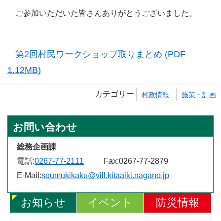
ご参加いただいた皆さんありがとうございました。
第2回村民ワークショップ取りまとめ (PDF
1.12MB)
カテゴリー
村政情報
施策・計画
お問い合わせ
総務企画課
電話:
0267-77-2111
Fax:
0267-77-2879
E-Mail:
soumukikaku@vill.kitaaiki.nagano.jp
お知らせ
イベント
防災情報