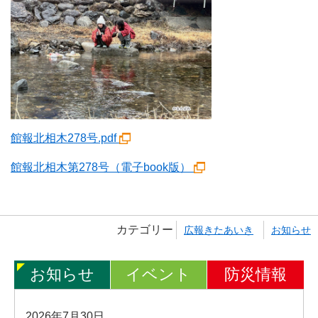
館報北相木278号.pdf
館報北相木第278号（電子book版）
カテゴリー
広報きたあいき
お知らせ
お知らせ
イベント
防災情報
2026年7月30日