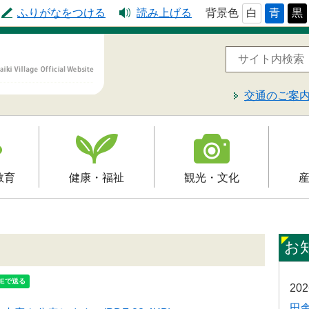
ふりがなをつける
読み上げる
背景色
白
青
黒
交通のご案
教育
健康・福祉
観光・文化
高齢者福祉
観光
就労支
予防接種
介護保険
文化財
届出・
お
制
障害福祉
レジャー・スポーツ
入札・
20
保健・健康・医療
田