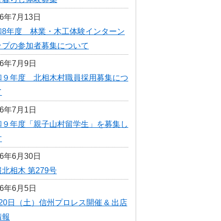
選挙
26年7月13日
和8年度 林業・木工体験インターン
統計・人口
ップの参加者募集について
広報きたあいき
26年7月9日
村議会
和９年度 北相木村職員採用募集につ
て
26年7月1日
和９年度「親子山村留学生」を募集し
す
26年6月30日
北相木 第279号
26年6月5日
20日（土）信州プロレス開催 & 出店
情報