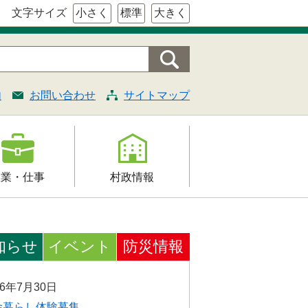
文字サイズ
小さく
標準
大きく
内
お問い合わせ
サイトマップ
産業・仕事
村政情報
援
村の概要
証明・法令・規
組織案内
知らせ
イベント
防災情報
村長の部屋
契約
26年7月30日
施策・計画
舎暮らし体験募集