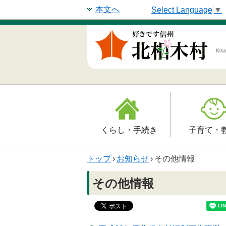
本文へ
Select Language
▼
くらし・手続き
子育て・
戸籍・印鑑登録・住民
子育て支援
トップ
›
お知らせ
›
その他情報
登録
母子の健康・
その他情報
防災情報
保育園
年金・保険
小学校