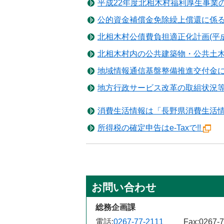
税金
平成22年度北相木村福利厚生事業の内容
生涯学習
公的資金補償金免除繰上償還に係る公営
ごみ・リサイクル
教育委員会
北相木村公債費負担適正化計画(平成19年
北相木村営バス
北相木村内の公共建築物・公共土木工事
公民館
交通安全・防犯
地域情報通信基盤整備推進交付金におけ
地方行政サービス改革の取組状況等(平成
施設
消費生活情報は「長野県消費生活
移住
所得税の確定申告はe-Taxで!!
助成・支援制度
お問い合わせ
総務企画課
電話:
0267-77-2111
Fax:
0267-7