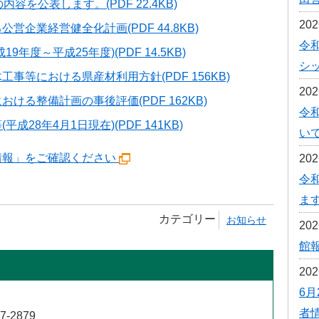
を公表します。(PDF 22.4KB)
予防接種
20
企業経営健全化計画(PDF 44.8KB)
令
食育
度～平成25年度)(PDF 14.5KB)
シ
等における県産材利用方針(PDF 156KB)
20
る整備計画の事後評価(PDF 162KB)
令
28年4月1日現在)(PDF 141KB)
い
情報」をご確認ください
20
令
ま
カテゴリー
お知らせ
20
館報
20
6月
者
7-2879