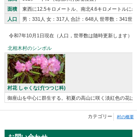
面積
東西に12.5キロメートル、南北4.6キロメートルに
人口
男：331人 女：317人 合計：648人 世帯数：341世
令和7年10月1日現在（人口，世帯数は随時更新します）
北相木村のシンボル
村花 しゃくなげ(つつじ科)
御座山を中心に群生する。初夏の高山に咲く淡紅色の花は
カテゴリー
村の概要
お問い合わせ