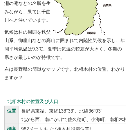
瀬の滝などの名勝を生
みながら、果ては千曲
川へと注いでいます。
気候は村の周囲を秩父
山系、御座山などの高山に囲まれて内陸性気候を示し、年
間平均気温は9.3℃、夏季は気温の較差が大きく、冬期の
寒さが厳しいのが特徴です。
右は長野県の簡単なマップです。北相木村の位置、わかり
ますか？
北相木村の位置及び人口
位置
長野県東端、東経138°33´、北緯36°03´
北から西、南にかけて佐久穂町、小海町、南相木村
標高
982メートル（北相木村役場位置）