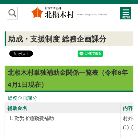
助成・支援制度 総務企画課分
北相木村単独補助金関係一覧表（令和6年
4月1日現在）
総務企画課分
補助金名
内容
勤労者通勤費補助
村外の
(1)