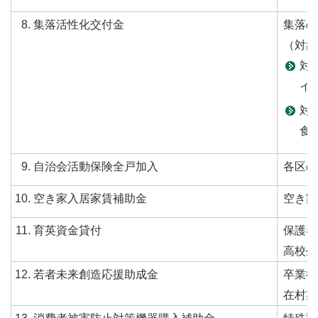
集落活性化交付金
集落の
（対象
対
イ
対
食
自治会活動保険全戸加入
各区の
空き家入居家賃補助金
空き家
育英資金貸付
保護者
高校生
若者未来創造応援助成金
卒業後
在村期