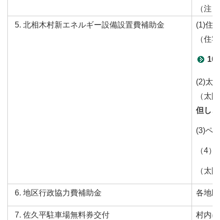
（注 
北相木村新エネルギー設備設置費補助金
(1)住
（住宅
1
(2)太
（太陽
但し、
(3)
（4）
（太陽
地区行政協力費補助金
各地区
佐久平駐車場無料券交付
村内に