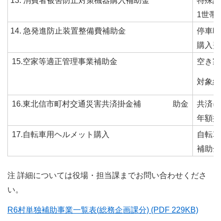
消費者被害防止対策機器購入補助金
特殊詐
1世帯
急発進防止装置整備費補助金
停車時
購入費
15.空家等適正管理事業補助金
空き家
対象経
16.東北信市町村交通災害共済掛金補 助金
共済に
年額掛
17.自転車用ヘルメット購入
自転車
補助金
注 詳細については役場・担当課までお問い合わせくださ
い。
R6村単独補助事業一覧表(総務企画課分) (PDF 229KB)