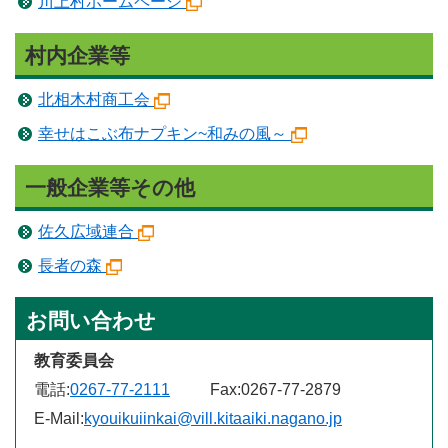
川上村ホームページ
村内企業等
北相木村商工会
幸せはこぶ布ナプキン~和みの風～
一般企業等その他
佐久広域連合
長者の森
お問い合わせ
教育委員会
電話:
0267-77-2111
Fax:
0267-77-2879
E-Mail:
kyouikuiinkai@vill.kitaaiki.nagano.jp