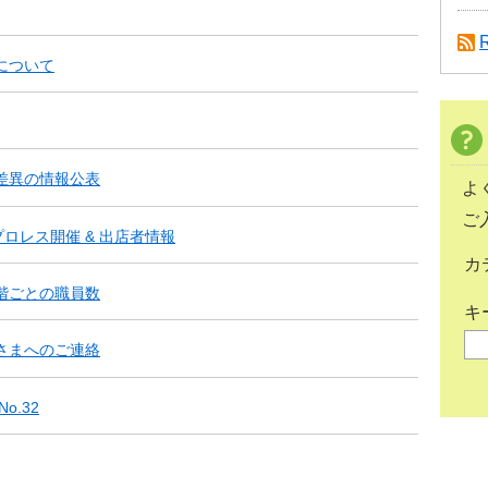
について
差異の情報公表
よ
ご
プロレス開催 & 出店者情報
カ
階ごとの職員数
キ
さまへのご連絡
o.32