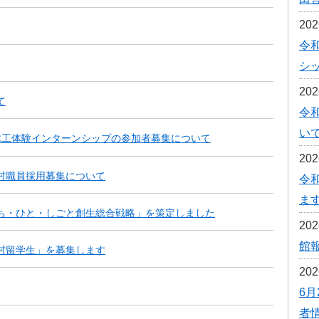
予防接種
20
令
食育
シ
20
て
令
い
木工体験インターンシップの参加者募集について
20
村職員採用募集について
令
ま
ち・ひと・しごと創生総合戦略」を策定しました
20
館報
村留学生」を募集します
20
6月
者