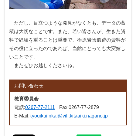
ただし、目立つような発見がなくとも、データの蓄
積は大切なことです。また、若い皆さんが、生きた資
料で経験を重ることは重要で、栃原岩陰遺跡の資料が
その役に立ったのであれば、当館にとっても大変嬉し
いことです。
またぜひお越しくださいね。
お問い合わせ
教育委員会
電話:
0267-77-2111
Fax:
0267-77-2879
E-Mail:
kyouikuiinkai@vill.kitaaiki.nagano.jp