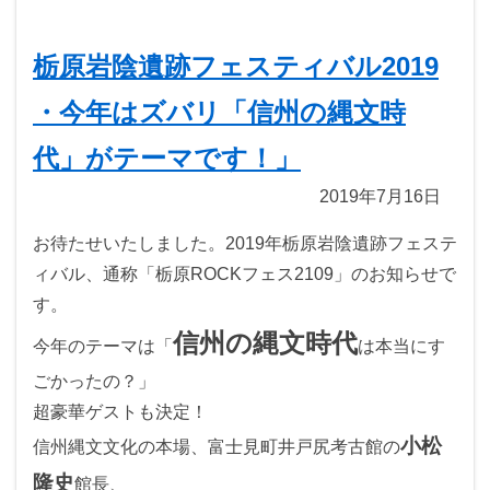
栃原岩陰遺跡フェスティバル2019
・今年はズバリ「信州の縄文時
代」がテーマです！」
2019年7月16日
お待たせいたしました。2019年栃原岩陰遺跡フェステ
ィバル、通称「栃原ROCKフェス2109」のお知らせで
す。
信州の縄文時代
今年のテーマは「
は本当にす
ごかったの？」
超豪華ゲストも決定！
小松
信州縄文文化の本場、富士見町井戸尻考古館の
隆史
館長、