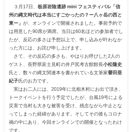
３月17日、
栃原岩陰遺跡 mini フェスティバル「信
州の縄文時代は本当にすごかったの？ー八ヶ岳の西と
東ー」
が、オンラインで開催されました。事前予約で
は用意した90席が満席。当日は60名ほどの参加者でし
たが、反応の多さは予想以上で、申し込みが叶わなか
った方には、お詫び申し上げます。
さて、その反応の多さも、やはりお呼びした2人の
ゲスト、長野県富士見町の井戸尻考古館館長
小松隆史
氏と、数々の縄文関連本を書かれている文筆家
譽田亜
紀子
氏のお力です。
実はお二人には、2019年に北相木村にお出で頂き、
トークイベントを行う予定でしたが、台風19号による
災害で当村も大きな被害を受け、残念ながら中止とな
ってしまった経緯があります。そしてその後もコロナ
禍の中にあり、今回オンラインでの開催となったわけ
です。