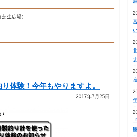
2
（芝生広場）
2
2
釣り体験！今年もやりますよ。
2
2017年7月25日
2
『