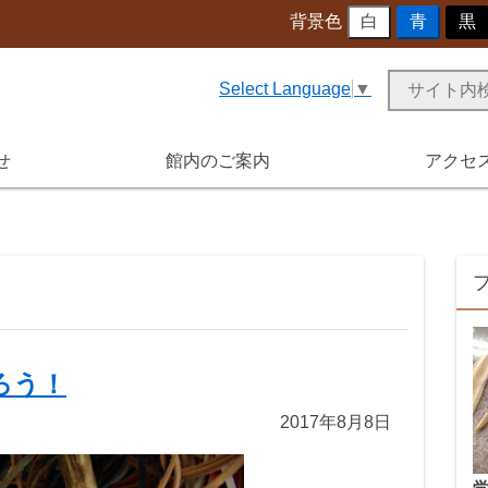
背景色
白
青
黒
Select Language
▼
せ
館内のご案内
アクセ
ろう！
2017年8月8日