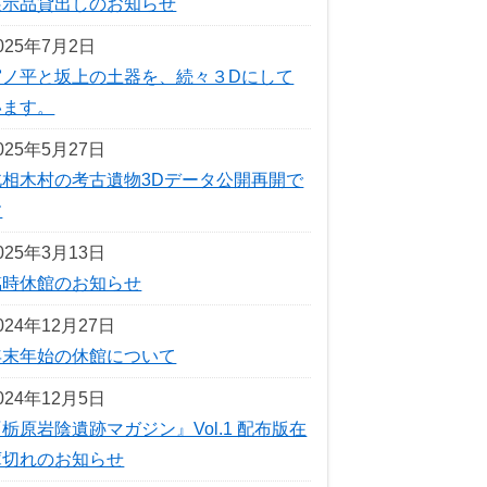
展示品貸出しのお知らせ
025年7月2日
宮ノ平と坂上の土器を、続々３Dにして
います。
025年5月27日
北相木村の考古遺物3Dデータ公開再開で
す
025年3月13日
臨時休館のお知らせ
024年12月27日
年末年始の休館について
024年12月5日
栃原岩陰遺跡マガジン』Vol.1 配布版在
庫切れのお知らせ