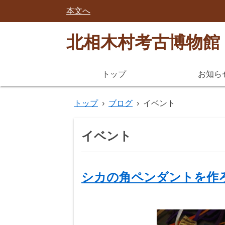
本文へ
北相木村考古博物館
トップ
お知ら
トップ
›
ブログ
›
イベント
イベント
シカの角ペンダントを作