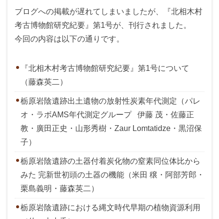
ブログへの掲載が遅れてしまいましたが、『北相木村
考古博物館研究紀要』第1号が、刊行されました。
今回の内容は以下の通りです。
『北相木村考古博物館研究紀要』第1号について
（藤森英二）
栃原岩陰遺跡出土遺物の放射性炭素年代測定（パレ
オ・ラボAMS年代測定グループ 伊藤 茂・佐藤正
教・廣田正史・山形秀樹・Zaur Lomtatidze・黒沼保
子）
栃原岩陰遺跡の土器付着炭化物の窒素同位体比から
みた 完新世初頭の土器の機能（米田 穣・阿部芳郎・
栗島義明・藤森英二）
栃原岩陰遺跡における縄文時代早期の植物資源利用