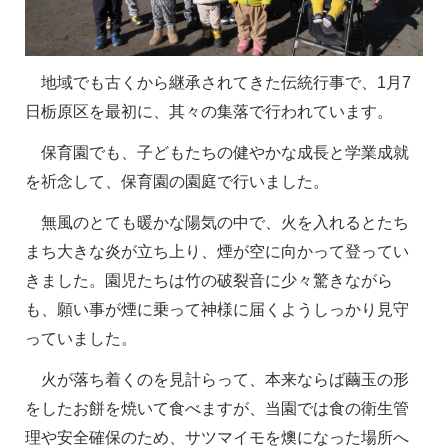
地域でも古くから継承されてきた伝統行事で、1月7
日栃原区を最初に、其々の集落で行われています。
保育園でも、子どもたちの健やかな成長と学業成就
を祈念して、保育園の園庭で行いました。
無風のとても暖かな陽気の中で、火を入れるとたち
まち大きな炎が立ち上り、煙が空に向かって登ってい
きました。園児たちは竹の破裂音に少々驚きながら
も、願い事が煙に乗って神様に届くようしっかり見守
っていました。
火が落ち着くのを見計らって、本来ならば繭玉の形
をしたお餅を焼いて食べますが、当園では食の衛生管
理や安全確保のため、サツマイモを燠になった場所へ