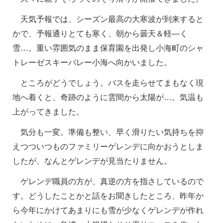
天気予報では、シーズン最高の大寒波が到来すると
かで、予報通りとても寒く、朝から曇天＆軽―く
雪…。重い雰囲気のまま保育園を出発し小海町のシャ
トレーゼスキーバレー小海へ向かいました。
ところがどうでしょう。バスを走らせてまもなく現
地へ着くと、奇跡のように雲間から太陽が…。気温も
上がってきました。
気分も一変。準備も整い、早く滑りたい気持ちを抑
えつついつものファミリーゲレンデに向かおうとしま
したが、なんとゲレンデが見当たりません。
ゲレンデ職員の方が、真逆の方を指さしているので
す。どうしたことかと話をお聞きしたところ、昨年か
ら今年にかけてあまりにも雪が少なくゲレンデが作れ