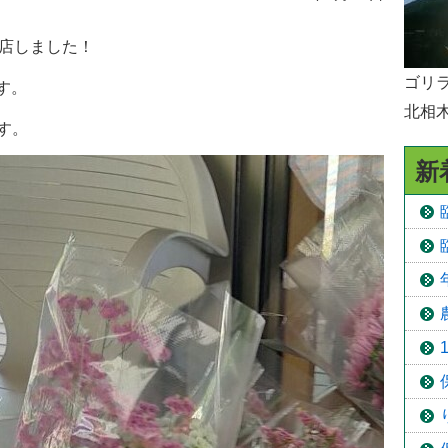
予防接種
開店しました！
食育
ゴリラ
す。
北相
す。
新