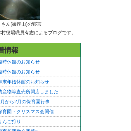
選挙
統計・人口
さん(御座山)の寝言
木村役場職員有志によるブログです。
広報きたあいき
村議会
着情報
臨時休館のお知らせ
臨時休館のお知らせ
年末年始休館のお知らせ
農産物等直売所開店しました
1月から2月の保育園行事
保育園・クリスマス会開催
りんご狩り