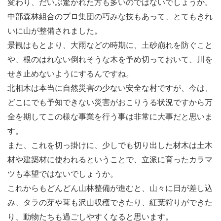
変わり、だいぶ驚かれた方も多いのではないでしょうか。
中部森林組合のプロ集団の巧みな技もあって、とてもきれ
いに山が整備されました。
景観はもとより、大雨などの時期に、土砂崩れを防ぐこと
や、根のはれない倒れそうな木を予め切っておいて、川を
せき止めないようにするんですね。
北相木は本当に自然災害の少ない安全な村ですが、今は、
どこにでも予知できない災害がおこりうる状況ですから万
全を期してこの様な事業を行う事は非常に大事だと思いま
す。
また、これを切っ掛けに、少しでも切り出した材木は土木
材や建築材に使われるということで、立派に育ったカラマ
ツも本望ではないでしょうか。
これからもどんどん山林整備が進むと、山々に日が差し込
み、タラの芽や茸も沢山収穫できたり、紅葉狩りができた
り、動物たちも過ごしやすくなると思います。