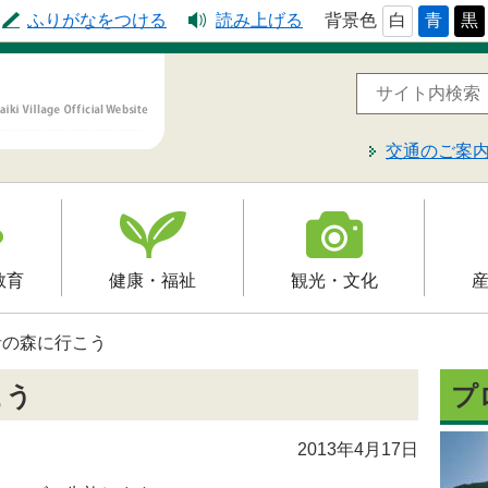
ふりがなをつける
読み上げる
背景色
白
青
黒
交通のご案
教育
健康・福祉
観光・文化
高齢者福祉
観光
就労支
者の森に行こう
予防接種
介護保険
文化財
届出・
こう
プ
制
障害福祉
レジャー・スポーツ
入札・
2013年4月17日
保健・健康・医療