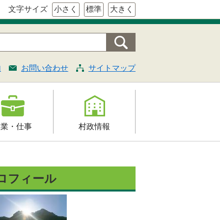
文字サイズ
小さく
標準
大きく
内
お問い合わせ
サイトマップ
産業・仕事
村政情報
援
村の概要
証明・法令・規
組織案内
ロフィール
村長の部屋
契約
施策・計画