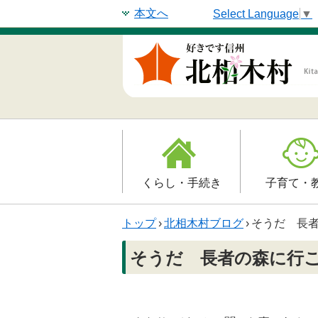
本文へ
Select Language
▼
くらし・手続き
子育て・
戸籍・印鑑登録・住民
子育て支援
トップ
›
北相木村ブログ
›
そうだ 長
登録
母子の健康・
そうだ 長者の森に行
防災情報
保育園
年金・保険
小学校