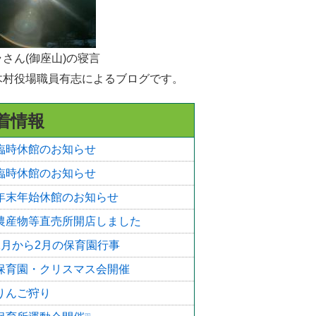
選挙
統計・人口
さん(御座山)の寝言
木村役場職員有志によるブログです。
広報きたあいき
村議会
着情報
臨時休館のお知らせ
臨時休館のお知らせ
年末年始休館のお知らせ
農産物等直売所開店しました
1月から2月の保育園行事
保育園・クリスマス会開催
りんご狩り