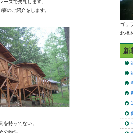
レーズで失礼します。
予防接種
の森のご紹介をします。
食育
ゴリラ
北相
新
具を持ってない。
めの物件