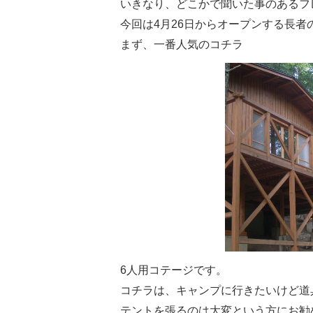
いきなり、どこかで聞いた事のあるフ
税金
生涯学習
今回は4月26日からオープンする長者
ごみ・リサイクル
まず、一番人気のコチラ
教育委員会
北相木村営バス
公民館
交通安全・防犯
施設
移住
助成・支援制度
6人用コテージです。
コチラは、キャンプに行きたいけど道
テントを張るのは大変という方にお勧