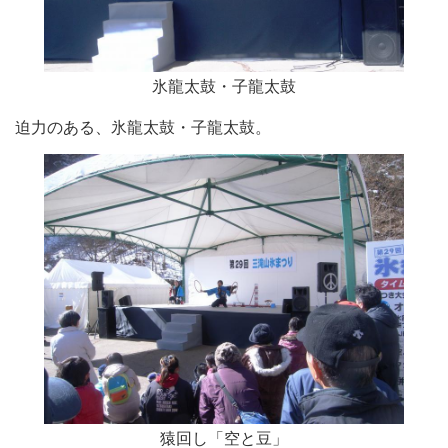
氷龍太鼓・子龍太鼓
迫力のある、氷龍太鼓・子龍太鼓。
猿回し「空と豆」