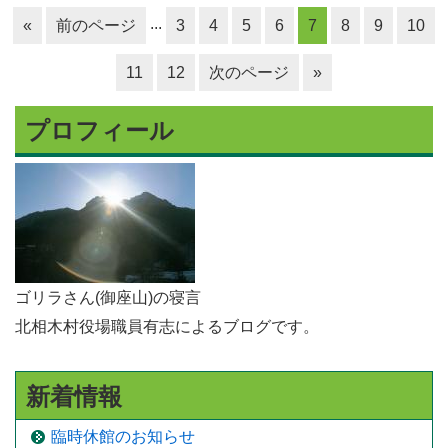
...
«
前のページ
3
4
5
6
7
8
9
10
11
12
次のページ
»
プロフィール
ゴリラさん(御座山)の寝言
北相木村役場職員有志によるブログです。
新着情報
臨時休館のお知らせ