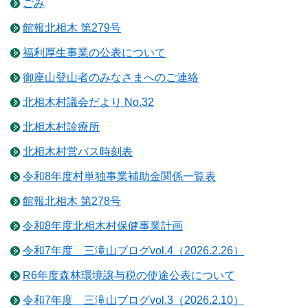
ごみ
館報北相木 第279号
福利厚生事業の公表について
御座山登山者のみなさまへのご連絡
北相木村議会だより No.32
北相木村診療所
北相木村営バス時刻表
令和8年度村単独事業補助金関係一覧表
館報北相木 第278号
令和8年度北相木村保健事業計画
令和7年度 三滝山ブログvol.4（2026.2.26）
R6年度森林環境譲与税の使途公表について
令和7年度 三滝山ブログvol.3（2026.2.10）