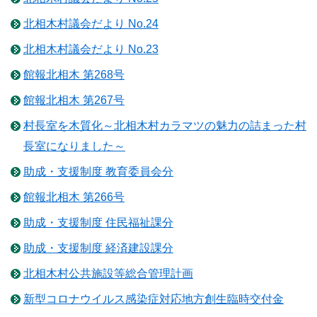
北相木村議会だより No.24
北相木村議会だより No.23
館報北相木 第268号
館報北相木 第267号
村長室を木質化～北相木村カラマツの魅力の詰まった村
長室になりました～
助成・支援制度 教育委員会分
館報北相木 第266号
助成・支援制度 住民福祉課分
助成・支援制度 経済建設課分
北相木村公共施設等総合管理計画
新型コロナウイルス感染症対応地方創生臨時交付金