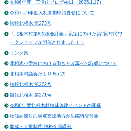
令和6年度 三滝山ブログvol.1（2025.1.17）
令和7～9年度入札参加申請要領について
館報北相木 第273号
「北相木村第6次総合計画」策定に向けた第2回村民ワ
ークショップが開催されました！！
リンク集
北相木小学校における働き方改革への取組について
北相木村議会だより No.29
館報北相木 第272号
館報北相木 第271号
令和6年度北相木村植栽体験イベントの開催
物価高騰対応重点支援地方創生臨時交付金
助成・支援制度 総務企画課分