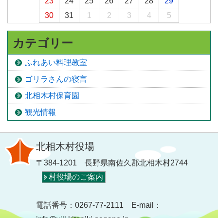
23
24
25
26
27
28
29
30
31
1
2
3
4
5
カテゴリー
ふれあい料理教室
ゴリラさんの寝言
北相木村保育園
観光情報
北相木村役場
〒384-1201 長野県南佐久郡北相木村2744
村役場のご案内
電話番号：0267-77-2111 E-mail：