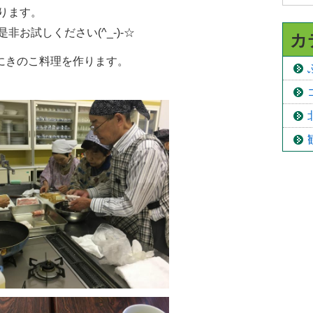
ります。
お試しください(^_-)-☆
カ
緒にきのこ料理を作ります。