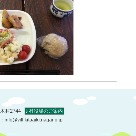
木村2744
村役場のご案内
o@vill.kitaaiki.nagano.jp