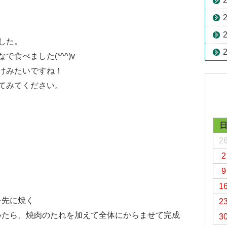
した。
食べました(*^^)v
けみたいですね！
てみてください。
2
2
く
9
1
を先に焼く
2
いたら、焼肉のたれを加えて全体にからませて完成
3