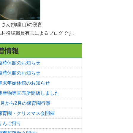
選挙
統計・人口
さん(御座山)の寝言
木村役場職員有志によるブログです。
広報きたあいき
村議会
着情報
臨時休館のお知らせ
臨時休館のお知らせ
年末年始休館のお知らせ
農産物等直売所開店しました
1月から2月の保育園行事
保育園・クリスマス会開催
りんご狩り