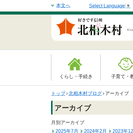
本文へ
Select Language
▼
くらし・手続き
子育て・
戸籍・印鑑登録・住民
子育て支援
トップ
›
北相木村ブログ
›
アーカイブ
登録
母子の健康・
アーカイブ
防災情報
保育園
年金・保険
月別アーカイブ
小学校
2025年7月
2024年2月
2023年1