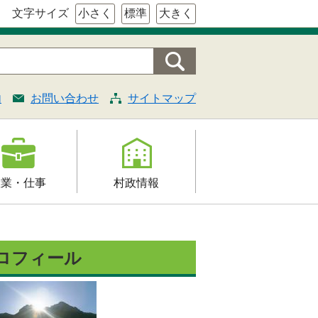
文字サイズ
小さく
標準
大きく
内
お問い合わせ
サイトマップ
産業・仕事
村政情報
援
村の概要
証明・法令・規
組織案内
ロフィール
村長の部屋
契約
施策・計画