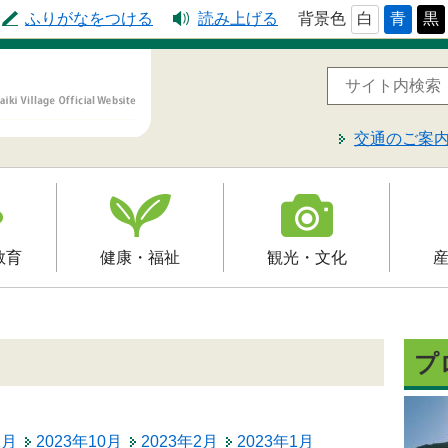
ふりがなをつける
読み上げる
背景色
白
青
黒
交通のご案
教育
健康・福祉
観光・文化
高齢者福祉
観光
就労支
予防接種
介護保険
文化財
届出・
プ
制
障害福祉
レジャー・スポーツ
入札・
保健・健康・医療
2月
2023年10月
2023年2月
2023年1月