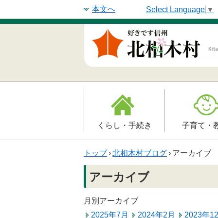
本文へ
Select Language
▼
くらし・手続き
子育て・
戸籍・印鑑登録・住民
子育て支援
トップ
›
北相木村ブログ
›
アーカイブ
登録
母子の健康・
アーカイブ
防災情報
保育園
年金・保険
月別アーカイブ
小学校
2025年7月
2024年2月
2023年1