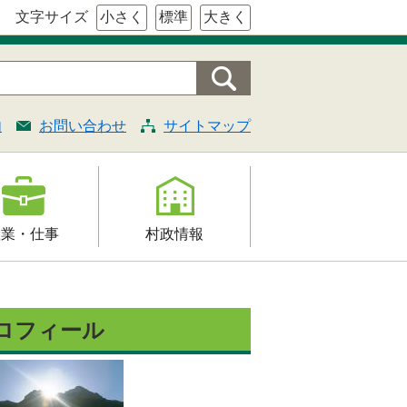
文字サイズ
小さく
標準
大きく
内
お問い合わせ
サイトマップ
産業・仕事
村政情報
援
村の概要
証明・法令・規
組織案内
ロフィール
村長の部屋
契約
施策・計画