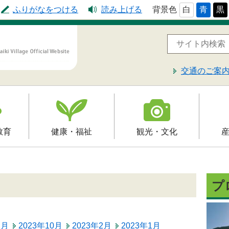
ふりがなをつける
読み上げる
背景色
白
青
黒
交通のご案
教育
健康・福祉
観光・文化
高齢者福祉
観光
就労支
予防接種
介護保険
文化財
届出・
プ
制
障害福祉
レジャー・スポーツ
入札・
保健・健康・医療
2月
2023年10月
2023年2月
2023年1月