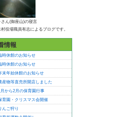
選挙
統計・人口
さん(御座山)の寝言
木村役場職員有志によるブログです。
広報きたあいき
村議会
着情報
臨時休館のお知らせ
臨時休館のお知らせ
年末年始休館のお知らせ
農産物等直売所開店しました
1月から2月の保育園行事
保育園・クリスマス会開催
りんご狩り