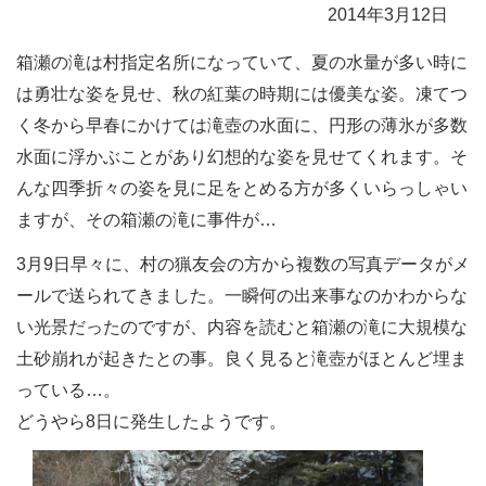
2014年3月12日
箱瀬の滝は村指定名所になっていて、夏の水量が多い時に
は勇壮な姿を見せ、秋の紅葉の時期には優美な姿。凍てつ
く冬から早春にかけては滝壺の水面に、円形の薄氷が多数
水面に浮かぶことがあり幻想的な姿を見せてくれます。そ
んな四季折々の姿を見に足をとめる方が多くいらっしゃい
ますが、その箱瀬の滝に事件が…
3月9日早々に、村の猟友会の方から複数の写真データがメ
ールで送られてきました。一瞬何の出来事なのかわからな
い光景だったのですが、内容を読むと箱瀬の滝に大規模な
土砂崩れが起きたとの事。良く見ると滝壺がほとんど埋ま
っている…。
どうやら8日に発生したようです。