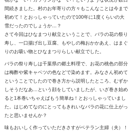
間続きました。村のお年寄りの方々もこんなことは今まで
初めて！とおっしゃっていたので100年に1度くらいの大
雪だったのでしょうか…？
さて今回はひなまつり献立ということで、バラの花の祭り
寿し、一口揚げ出し豆腐、もやしの梅おかかあえ、はまぐ
りのお吸い物とひなまつりらしい献立でした。
バラの祭り寿しは千葉県の郷土料理で、お花の桃色の部分
は梅酢や紫キャベツの色などで染めます。みなさん初めて
ということでしたので巻き方から説明したところ、むずか
しそうだなあ…という顔をしていましたが、いざ巻き始め
ると1本巻いちゃえばもう簡単ね！とおっしゃっていまし
た。はじめてなのにとってもきれいなバラの花に仕上がっ
たと思いませんか？
味もおいしく作っていただきさすがベテラン主婦（夫）！