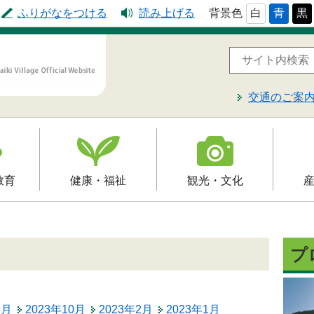
ふりがなをつける
読み上げる
背景色
白
青
黒
交通のご案
教育
健康・福祉
観光・文化
高齢者福祉
観光
就労支
予防接種
介護保険
文化財
届出・
プ
制
障害福祉
レジャー・スポーツ
入札・
保健・健康・医療
2月
2023年10月
2023年2月
2023年1月