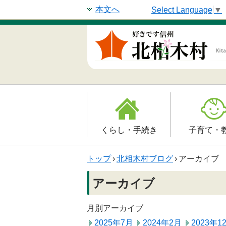
本文へ
Select Language
▼
くらし・手続き
子育て・
戸籍・印鑑登録・住民
子育て支援
トップ
›
北相木村ブログ
›
アーカイブ
登録
母子の健康・
アーカイブ
防災情報
保育園
年金・保険
月別アーカイブ
小学校
2025年7月
2024年2月
2023年1