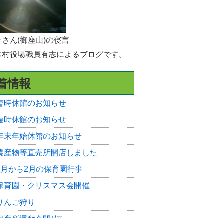
選挙
統計・人口
さん(御座山)の寝言
木村役場職員有志によるブログです。
広報きたあいき
村議会
着情報
臨時休館のお知らせ
臨時休館のお知らせ
年末年始休館のお知らせ
農産物等直売所開店しました
1月から2月の保育園行事
保育園・クリスマス会開催
りんご狩り