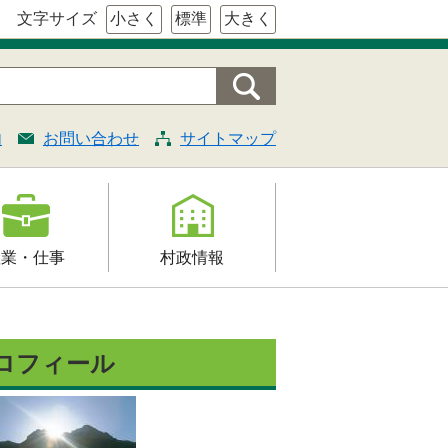
文字サイズ
小さく
標準
大きく
内
お問い合わせ
サイトマップ
産業・仕事
村政情報
援
村の概要
証明・法令・規
組織案内
ロフィール
村長の部屋
契約
施策・計画