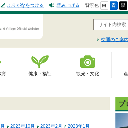
ふりがなをつける
読み上げる
背景色
白
青
黒
交通のご案
教育
健康・福祉
観光・文化
高齢者福祉
観光
就労支
予防接種
介護保険
文化財
届出・
プ
制
障害福祉
レジャー・スポーツ
入札・
保健・健康・医療
2月
2023年10月
2023年2月
2023年1月