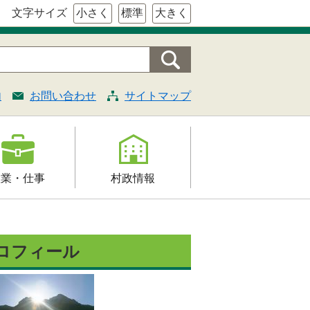
文字サイズ
小さく
標準
大きく
内
お問い合わせ
サイトマップ
産業・仕事
村政情報
援
村の概要
証明・法令・規
組織案内
ロフィール
村長の部屋
契約
施策・計画