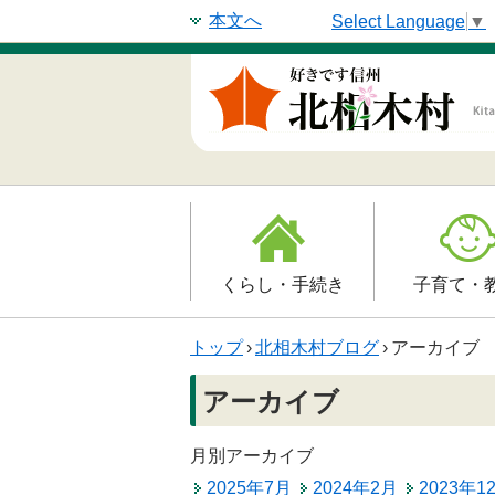
本文へ
Select Language
▼
くらし・手続き
子育て・
戸籍・印鑑登録・住民
子育て支援
トップ
›
北相木村ブログ
›
アーカイブ
登録
母子の健康・
アーカイブ
防災情報
保育園
年金・保険
月別アーカイブ
小学校
2025年7月
2024年2月
2023年1