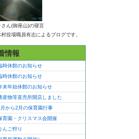
選挙
統計・人口
さん(御座山)の寝言
木村役場職員有志によるブログです。
広報きたあいき
村議会
着情報
臨時休館のお知らせ
臨時休館のお知らせ
年末年始休館のお知らせ
農産物等直売所開店しました
1月から2月の保育園行事
保育園・クリスマス会開催
りんご狩り