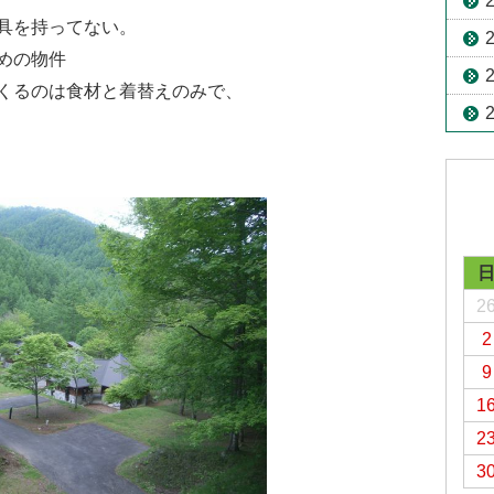
具を持ってない。
めの物件
くるのは食材と着替えのみで、
2
2
9
1
2
3