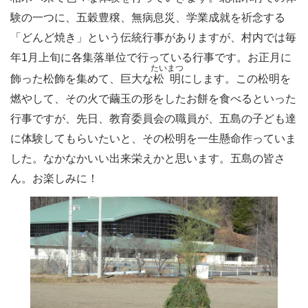
験の一つに、五穀豊穣、無病息災、学業成就を祈念する
「どんど焼き」という伝統行事がありますが、村内では毎
年1月上旬に各集落単位で行っている行事です。お正月に
たいまつ
飾った松飾を集めて、巨大な
松明
にします。この松明を
燃やして、その火で繭玉の形をしたお餅を食べるといった
行事ですが、先日、教育委員会の職員が、五島の子ども達
に体験してもらいたいと、その松明を一生懸命作っていま
した。なかなかいい出来栄えかと思います。五島の皆さ
ん。お楽しみに！