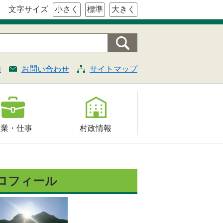
文字サイズ
小さく
標準
大きく
内
お問い合わせ
サイトマップ
産業・仕事
村政情報
援
村の概要
証明・法令・規
組織案内
ロフィール
村長の部屋
契約
施策・計画