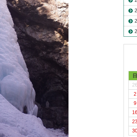
2
2
9
1
2
3