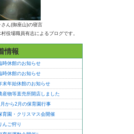
選挙
統計・人口
さん(御座山)の寝言
木村役場職員有志によるブログです。
広報きたあいき
村議会
着情報
臨時休館のお知らせ
臨時休館のお知らせ
年末年始休館のお知らせ
農産物等直売所開店しました
1月から2月の保育園行事
保育園・クリスマス会開催
りんご狩り