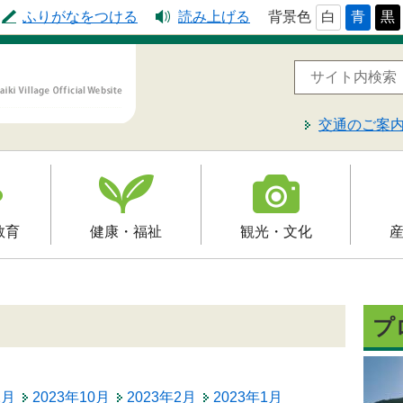
ふりがなをつける
読み上げる
背景色
白
青
黒
交通のご案
教育
健康・福祉
観光・文化
高齢者福祉
観光
就労支
予防接種
介護保険
文化財
届出・
プ
制
障害福祉
レジャー・スポーツ
入札・
保健・健康・医療
2月
2023年10月
2023年2月
2023年1月