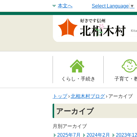
本文へ
Select Language
▼
くらし・手続き
子育て・
戸籍・印鑑登録・住民
子育て支援
トップ
›
北相木村ブログ
›
アーカイブ
登録
母子の健康・
アーカイブ
防災情報
保育園
年金・保険
月別アーカイブ
小学校
2025年7月
2024年2月
2023年1