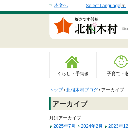
本文へ
Select Language
▼
くらし・手続き
子育て・
戸籍・印鑑登録・住民
子育て支援
トップ
›
北相木村ブログ
›
アーカイブ
登録
母子の健康・
アーカイブ
防災情報
保育園
年金・保険
月別アーカイブ
小学校
2025年7月
2024年2月
2023年1