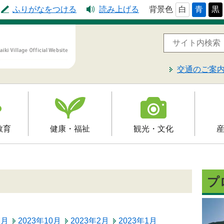
ふりがなをつける
読み上げる
背景色
白
青
黒
交通のご案
教育
健康・福祉
観光・文化
高齢者福祉
観光
就労支
予防接種
介護保険
文化財
届出・
プ
制
障害福祉
レジャー・スポーツ
入札・
保健・健康・医療
2月
2023年10月
2023年2月
2023年1月