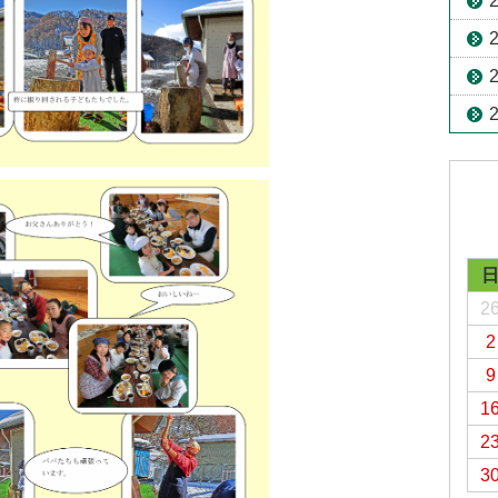
2
2
9
1
2
3