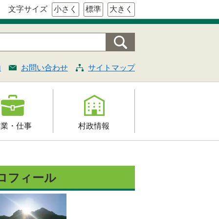
文字サイズ
小さく
標準
大きく
内
お問い合わせ
サイトマップ
産業・仕事
村政情報
援
村の概要
証明・法令・規
組織案内
ロフィール
村長の部屋
契約
施策・計画