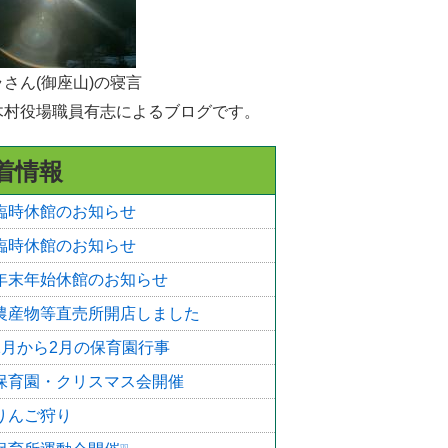
選挙
統計・人口
さん(御座山)の寝言
木村役場職員有志によるブログです。
広報きたあいき
村議会
着情報
臨時休館のお知らせ
臨時休館のお知らせ
年末年始休館のお知らせ
農産物等直売所開店しました
1月から2月の保育園行事
保育園・クリスマス会開催
りんご狩り