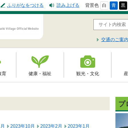
ふりがなをつける
読み上げる
背景色
白
青
黒
交通のご案
教育
健康・福祉
観光・文化
高齢者福祉
観光
就労支
予防接種
介護保険
文化財
届出・
プ
制
障害福祉
レジャー・スポーツ
入札・
保健・健康・医療
2月
2023年10月
2023年2月
2023年1月