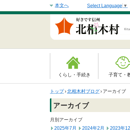
本文へ
Select Language
▼
くらし・手続き
子育て・
戸籍・印鑑登録・住民
子育て支援
トップ
›
北相木村ブログ
›
アーカイブ
登録
母子の健康・
アーカイブ
防災情報
保育園
年金・保険
月別アーカイブ
小学校
2025年7月
2024年2月
2023年1