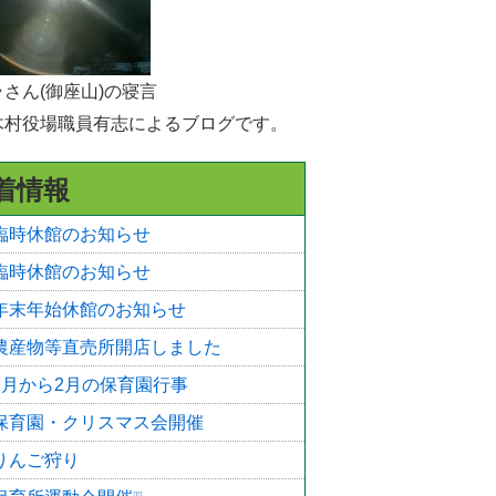
選挙
統計・人口
さん(御座山)の寝言
木村役場職員有志によるブログです。
広報きたあいき
村議会
着情報
臨時休館のお知らせ
臨時休館のお知らせ
年末年始休館のお知らせ
農産物等直売所開店しました
1月から2月の保育園行事
保育園・クリスマス会開催
りんご狩り