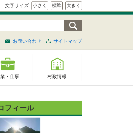
文字サイズ
小さく
標準
大きく
内
お問い合わせ
サイトマップ
産業・仕事
村政情報
援
村の概要
証明・法令・規
組織案内
ロフィール
村長の部屋
契約
施策・計画