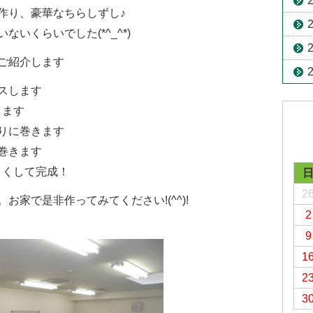
作り、豪華なちらしずし♪
いくらいでした(*^_^*)
ご紹介します
スします
きます
りに巻きます
巻きます
よくして完成！
2
家で是非作ってみてください!(^^)!
2
9
1
2
3