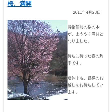
桜、満開
2011年4月28日
博物館前の桜の木
が、ようやく満開と
なりました。
待ちに待った春の到
来です。
連休中も、皆様のお
越しをお待ちしてい
ます。