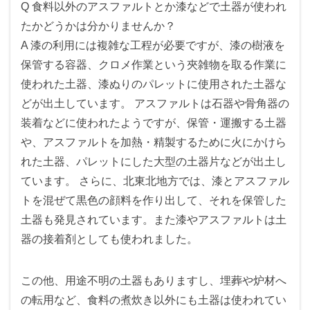
Q 食料以外のアスファルトとか漆などで土器が使われ
たかどうかは分かりませんか？
A 漆の利用には複雑な工程が必要ですが、漆の樹液を
保管する容器、クロメ作業という夾雑物を取る作業に
使われた土器、漆ぬりのパレットに使用された土器な
どが出土しています。 アスファルトは石器や骨角器の
装着などに使われたようですが、保管・運搬する土器
や、アスファルトを加熱・精製するために火にかけら
れた土器、パレットにした大型の土器片などが出土し
ています。 さらに、北東北地方では、漆とアスファル
トを混ぜて黒色の顔料を作り出して、それを保管した
土器も発見されています。また漆やアスファルトは土
器の接着剤としても使われました。
この他、用途不明の土器もありますし、埋葬や炉材へ
の転用など、食料の煮炊き以外にも土器は使われてい