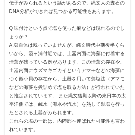
伝子がみられるという話があるので、縄文人の糞石の
DNA分析ができれば見つかる可能性もあります。
Q 味付けという点で塩を使った痕などは現れるのでし
ょうか？
A 塩自体は残っていませんが、縄文時代中期後半くら
いから、霞ヶ浦付近では、土器内面に海藻に付着する
珪藻が残っている例があります。この珪藻の存在や、
土器内面にウズマキゴカイというアマモなどの海藻に
つく微小貝の存在から、土器を用いて藻塩法（アマモ
などの海藻を煮詰めて塩を取る方法）が行われていた
と推定されています。 また縄文後期以降の東日本の太
平洋側では、鹹水（海水や汽水）を熱して製塩を行っ
たとされる土器がみられます。
これらの塩の一部は、内陸部へ運ばれた可能性も言わ
れています。