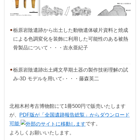
栃原岩陰遺跡から出土した動物遺体破片資料と焼成
による色調変化を装飾に利用した可能性のある被熱
骨製品について・・・吉永亜紀子
栃原岩陰遺跡出土縄文早期土器の製作技術理解の試
み-3D モデルを用いて-・・・藤森英二
北相木村考古博物館にて1冊500円で販売いたします
が、
PDF版が「全国遺跡報告総覧」からダウンロード
可能
です。
よろしくお願いいたします。