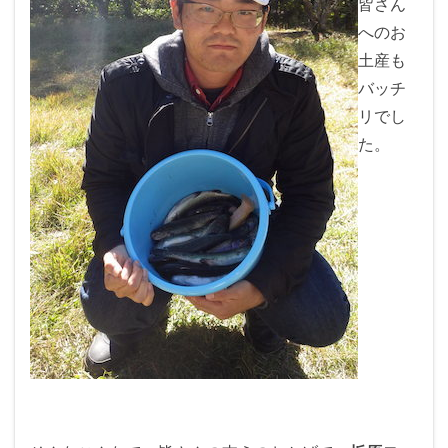
皆さん
へのお
土産も
バッチ
リでし
た。