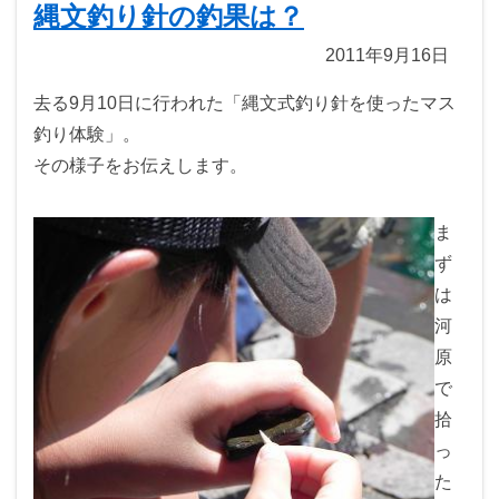
縄文釣り針の釣果は？
2011年9月16日
去る9月10日に行われた「縄文式釣り針を使ったマス
釣り体験」。
その様子をお伝えします。
ま
ず
は
河
原
で
拾
っ
た