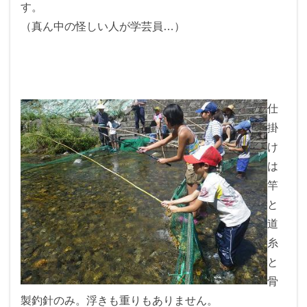
す。
（真ん中の怪しい人が学芸員…）
仕
掛
け
は
竿
と
道
糸
と
骨
製釣針のみ。浮きも重りもありません。