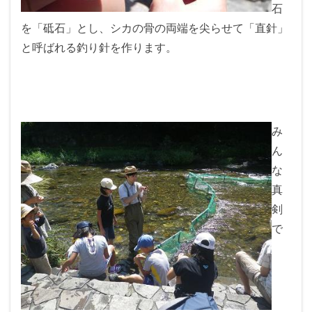
石
を「砥石」とし、シカの骨の両端を尖らせて「直針」
と呼ばれる釣り針を作ります。
み
ん
な
真
剣
で