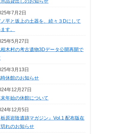
展示品貸出しのお知らせ
025年7月2日
宮ノ平と坂上の土器を、続々３Dにして
います。
025年5月27日
北相木村の考古遺物3Dデータ公開再開で
す
025年3月13日
臨時休館のお知らせ
024年12月27日
年末年始の休館について
024年12月5日
栃原岩陰遺跡マガジン』Vol.1 配布版在
庫切れのお知らせ