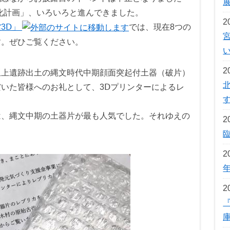
化計画」、いろいろと進んできました。
2
3Ⅾ」
では、現在8つの
す。ぜひご覧ください。
2
坂上遺跡出土の縄文時代中期顔面突起付土器（破片）
いた皆様へのお礼として、3Ⅾプリンターによるレ
。
は、縄文中期の土器片が最も人気でした。それゆえの
2
2
2
『