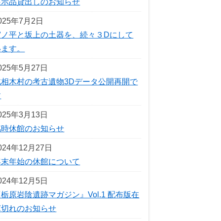
展示品貸出しのお知らせ
025年7月2日
宮ノ平と坂上の土器を、続々３Dにして
います。
025年5月27日
北相木村の考古遺物3Dデータ公開再開で
す
025年3月13日
臨時休館のお知らせ
024年12月27日
年末年始の休館について
024年12月5日
栃原岩陰遺跡マガジン』Vol.1 配布版在
庫切れのお知らせ