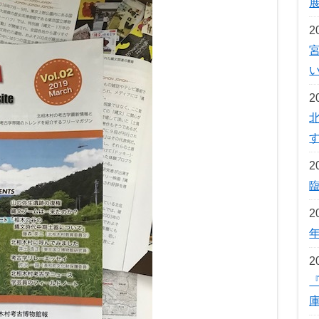
2
2
2
2
2
『