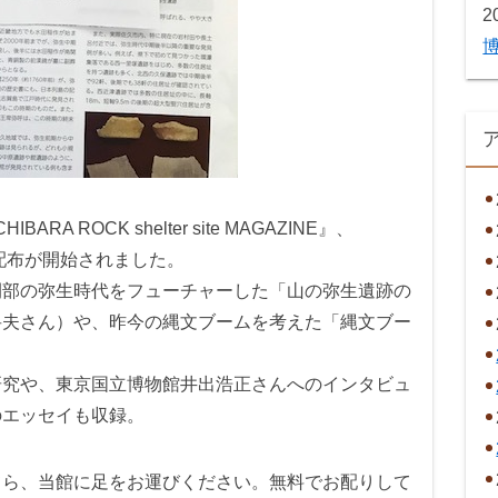
2
 ROCK shelter site MAGAZINE』、
の配布が開始されました。
間部の弥生時代をフューチャーした「山の弥生遺跡の
岳夫さん）や、昨今の縄文ブームを考えた「縄文ブー
。
研究や、東京国立博物館井出浩正さんへのインタビュ
のエッセイも収録。
てら、当館に足をお運びください。無料でお配りして