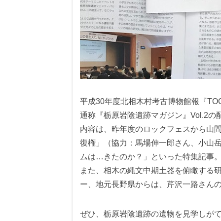
平成30年度北相木村考古博物館報『TOCHIBARA
通称『栃原岩陰遺跡マガジン』Vol.2
内容は、昨年度のロックフェスから山
復権」（協力：馬場伸一郎さん、小山
ムは…きたのか？」といった特集記事
また、相木の縄文中期土器を俯瞰する
ー、地元長野県からは、芹沢一路さん
ぜひ、栃原岩陰遺跡の遺物を見学しが