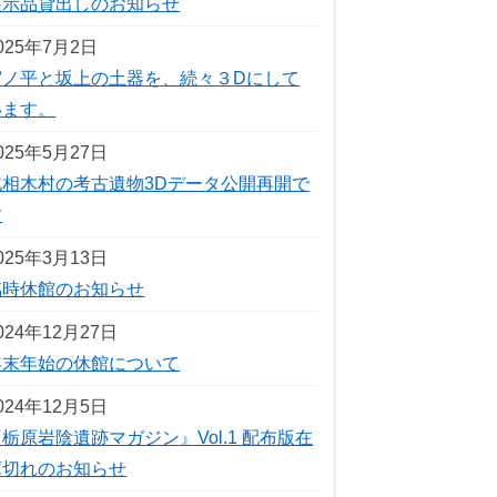
展示品貸出しのお知らせ
025年7月2日
宮ノ平と坂上の土器を、続々３Dにして
います。
025年5月27日
北相木村の考古遺物3Dデータ公開再開で
す
025年3月13日
臨時休館のお知らせ
024年12月27日
年末年始の休館について
024年12月5日
栃原岩陰遺跡マガジン』Vol.1 配布版在
庫切れのお知らせ