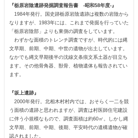
『栃原岩陰遺跡発掘調査報告書 -昭和58年度-』
1984年発行。国史跡栃原岩陰遺跡は複数の岩陰から
なりますが、1983年には、これまで発掘を行っていた
「栃原岩陰部」よりも東側の調査をしています。
わずかな面積のトレンチ調査ですが、時代的には縄
文早期、前期、中期、中世の遺物が出土しています。
なかでも縄文早期後半の沈線文条痕文系土器が目立ち
ます。その他骨角器、獣骨、植物遺体も報告されてい
ます。
『坂上遺跡』
2000年発行。北相木村村内では、おそらく一二を競
う面積の遺跡と思われますが、調査は村医師住宅建設
に伴う小規模なもので、調査面積は約60㎡。しかし縄
文早期、前期、中期、後期、平安時代の遺構遺物が確
認されました。