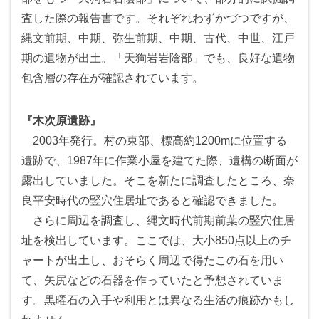
査した際の報告書です。それぞれわずかづつですが、
縄文前期、中期、弥生前期、中期、古代、中世、江戸
期の遺物が出土。「天狗岩岩陰部」でも、良好な遺物
包含層の存在が確認されています。
『木次原遺跡』
2003年発行。村の東部、標高約1200mに位置する
遺跡で、1987年に作業小屋を建てた際、遺構の断面が
露出していました。そこを新たに調査したところ、奈
良平安時代の竪穴住居址であると確認できました。
さらに周辺を調査し、縄文時代前期前葉の竪穴住居
址を検出しています。ここでは、大小850点以上のチ
ャートが出土し、おそらく周辺で得たこの石を用い
て、矢尻などの石器を作っていたと予想されていま
す。黒曜石の入手や利用とは異なる生活の痕跡かもし