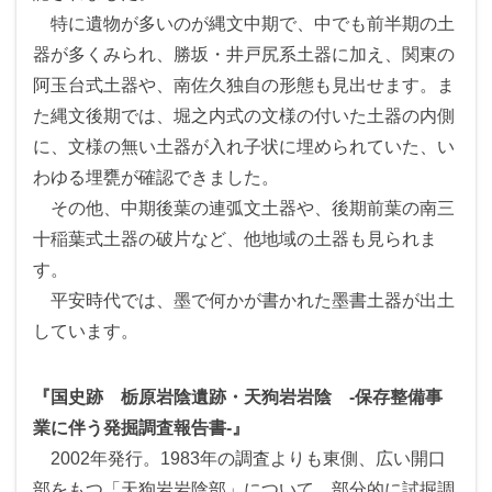
特に遺物が多いのが縄文中期で、中でも前半期の土
器が多くみられ、勝坂・井戸尻系土器に加え、関東の
阿玉台式土器や、南佐久独自の形態も見出せます。ま
た縄文後期では、堀之内式の文様の付いた土器の内側
に、文様の無い土器が入れ子状に埋められていた、い
わゆる埋甕が確認できました。
その他、中期後葉の連弧文土器や、後期前葉の南三
十稲葉式土器の破片など、他地域の土器も見られま
す。
平安時代では、墨で何かが書かれた墨書土器が出土
しています。
『国史跡 栃原岩陰遺跡・天狗岩岩陰 -保存整備事
業に伴う発掘調査報告書-』
2002年発行。1983年の調査よりも東側、広い開口
部をもつ「天狗岩岩陰部」について、部分的に試掘調