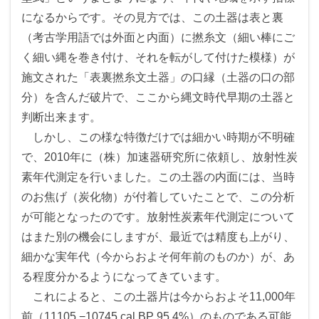
になるからです。その見方では、この土器は表と裏
（考古学用語では外面と内面）に撚糸文（細い棒にご
く細い縄を巻き付け、それを転がして付けた模様）が
施文された「表裏撚糸文土器」の口縁（土器の口の部
分）を含んだ破片で、ここから縄文時代早期の土器と
判断出来ます。
しかし、この様な特徴だけでは細かい時期が不明確
で、2010年に（株）加速器研究所に依頼し、放射性炭
素年代測定を行いました。この土器の内面には、当時
のお焦げ（炭化物）が付着していたことで、この分析
が可能となったのです。放射性炭素年代測定について
はまた別の機会にしますが、最近では精度も上がり、
細かな実年代（今からおよそ何年前のものか）が、あ
る程度分かるようになってきています。
これによると、この土器片は今からおよそ11,000年
前（11105 −10745 cal BP 95.4%）のものである可能