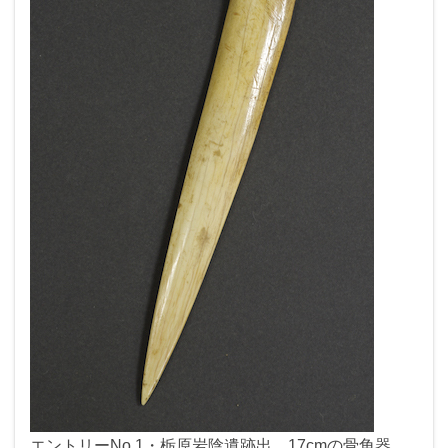
エントリーNo.1・栃原岩陰遺跡出 17cmの骨角器