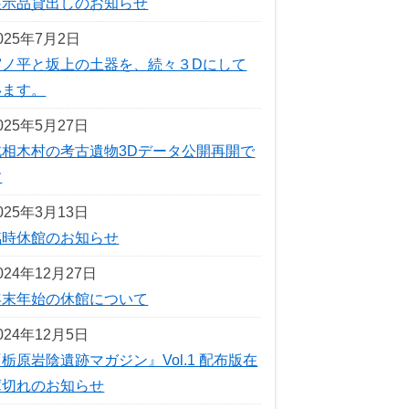
展示品貸出しのお知らせ
025年7月2日
宮ノ平と坂上の土器を、続々３Dにして
います。
025年5月27日
北相木村の考古遺物3Dデータ公開再開で
す
025年3月13日
臨時休館のお知らせ
024年12月27日
年末年始の休館について
024年12月5日
栃原岩陰遺跡マガジン』Vol.1 配布版在
庫切れのお知らせ